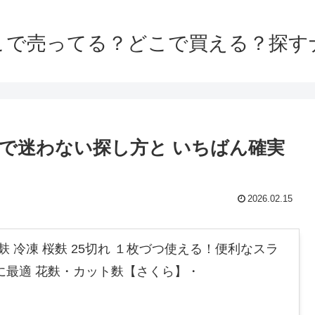
こで売ってる？どこで買える？探す
で迷わない探し方と いちばん確実
2026.02.15
麸 冷凍 桜麩 25切れ １枚づつ使える！便利なスラ
に最適 花麩・カット麩【さくら】・