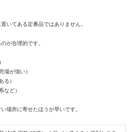
に置いてある定番品ではありません。
るのが合理的です。
）
の売場が強い）
ある）
系など）
すい場所に寄せたほうが早いです。