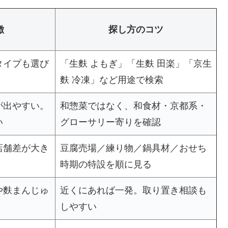
徴
探し方のコツ
タイプも選び
「生麩 よもぎ」「生麩 田楽」「京生
麩 冷凍」など用途で検索
が出やすい。
和惣菜ではなく、和食材・京都系・
い
グローサリー寄りを確認
店舗差が大き
豆腐売場／練り物／鍋具材／おせち
時期の特設を順に見る
や麩まんじゅ
近くにあれば一発。取り置き相談も
しやすい