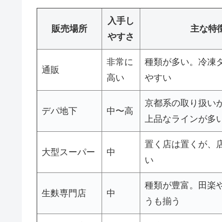
入手し
販売場所
主な特
やすさ
非常に
種類が多い。冷凍
通販
高い
やすい
京都系の取り扱い
デパ地下
中〜高
上品なラインが多
置く店は置くが、
大型スーパー
中
い
種類が豊富。田楽
生麩専門店
中
うも揃う