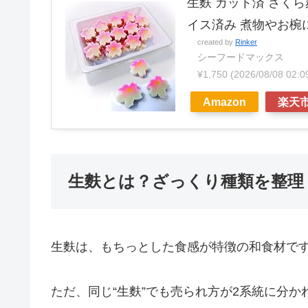
生麩 カット済 さくら
イス済み 煮物やお椀
created by
Rinker
シーフードマックス
¥1,750
(2026/08/08 02
Amazon
楽天
生麩とは？ざっくり種類を整理
生麩は、もちっとした食感が特徴の和食材で
ただ、同じ“生麩”でも売られ方が2系統に分か