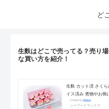
ど
生麩はどこで売ってる？売り場
な買い方を紹介！
生麩 カット済 さくら
イス済み 煮物やお椀
created by
Rinker
シーフードマックス