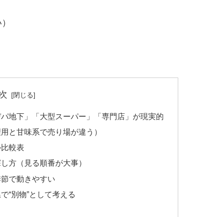
い）
次
デパ地下」「大型スーパー」「専門店」が現実的
理用と甘味系で売り場が違う）
ル比較表
探し方（見る順番が大事）
季節で動きやすい
で“別物”として考える