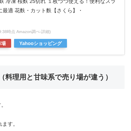
麸 冷凍 桜麩 25切れ １枚づつ使える！便利なスラ
に最適 花麩・カット麩【さくら】・
:09:38時点 Amazon調べ-
詳細)
市場
Yahooショッピング
（料理用と甘味系で売り場が違う）
す。
れます。