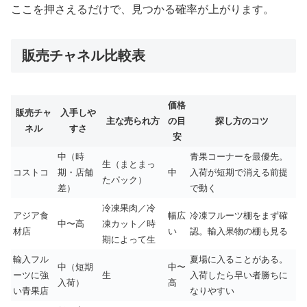
ここを押さえるだけで、見つかる確率が上がります。
販売チャネル比較表
価格
販売チャ
入手しや
主な売られ方
の目
探し方のコツ
ネル
すさ
安
中（時
青果コーナーを最優先。
生（まとまっ
コストコ
期・店舗
中
入荷が短期で消える前提
たパック）
差）
で動く
冷凍果肉／冷
アジア食
幅広
冷凍フルーツ棚をまず確
中〜高
凍カット／時
材店
い
認。輸入果物の棚も見る
期によって生
輸入フル
夏場に入ることがある。
中（短期
中〜
ーツに強
生
入荷したら早い者勝ちに
入荷）
高
い青果店
なりやすい