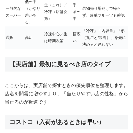
低〜中
生（まれ）／
手
一般的な
（かなり
果物売り場だけで帰ら
冷凍（店舗次
頃〜
スーパー
差があ
ず、冷凍フルーツも確認
第）
中
る）
「冷凍」「内容量」「形
冷凍中心／生
幅広
通販
高い
（丸ごと/果肉）」を先に
は時期次第
い
決めると迷わない
【実店舗】最初に見るべき店のタイプ
ここからは、実店舗で探すときの優先順位を整理します。
店名を闇雲に増やすより、「当たりやすい店の性格」から
当たるのが近道です。
コストコ（入荷があるときは早い）