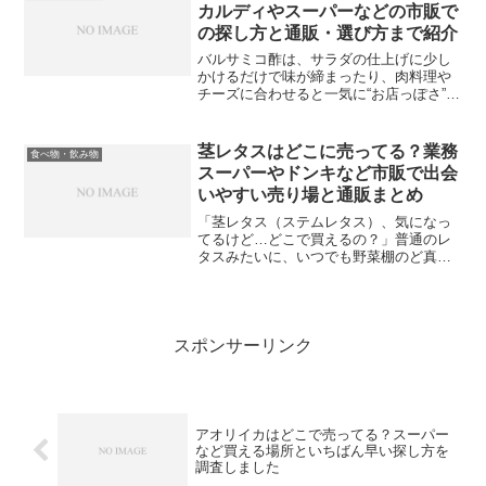
探し方が悪いわけじゃあり...
カルディやスーパーなどの市販で
の探し方と通販・選び方まで紹介
バルサミコ酢は、サラダの仕上げに少し
かけるだけで味が締まったり、肉料理や
チーズに合わせると一気に“お店っぽさ”が
出たりする便利な調味料です。でも、い
ざ買おうとすると「スーパーのどの売り
場？」「カルディ？成城石井？」「黒く
茎レタスはどこに売ってる？業務
食べ物・飲み物
て細長い瓶のやつ？」...
スーパーやドンキなど市販で出会
いやすい売り場と通販まとめ
「茎レタス（ステムレタス）、気になっ
てるけど…どこで買えるの？」普通のレ
タスみたいに、いつでも野菜棚のど真ん
中に並ぶタイプではないので、探すほど
迷いやすい野菜です。茎レタスは、葉よ
りも“太い茎”を食べるレタスで、シャキシ
ャキ・コリコリ系の食...
スポンサーリンク
アオリイカはどこで売ってる？スーパー
など買える場所といちばん早い探し方を
調査しました