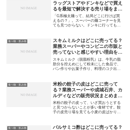
いうより、旬や入荷の波...
ラッグストアやドンキなどで買え
るを最短で解決する売り場をまと
めました！
「G系極太麺って、結局どこに行けば買
えるの？」。スーパーの麺コーナーを見
ても見つからない。ドンキに行っても棚
が多くて迷う。G系極太麺は、ふつうの
袋麺みたいに「ここに絶対ある」と決め
打ちしづらいタイプです。そのため、取
スキムミルクはどこに売ってる？
食べ物・飲み物
り扱いが少ない／店舗や時...
業務スーパーやコンビニの市販と
売ってないと感じやすい理由を紹
介
スキムミルク（脱脂粉乳）は、牛乳の脂
肪分を控えめにして粉末にした食品で、
パン作りやお菓子作り、料理のコク出
し、飲み物の栄養足しなど、意外と使い
道が多い便利アイテムです。ただ、いざ
買おうとすると「スーパーで探したけど
米粉の餃子の皮はどこに売って
食べ物・飲み物
見つからない」「乳製品コー...
る？業務スーパーや成城石井、カ
ルディなどの販売状況まとめまし
た
米粉の餃子の皮って、いざ買おうとする
と見つからないことが多い食材です。餃
子の皮売り場を見ても小麦の皮ばかり。
グルテンフリーコーナーを探しても、そ
れっぽいのは米粉パンや麺だけ。「本当
に売ってるの？」ってなる。でもこれ、
バルサミコ酢はどこに売ってる？
食べ物・飲み物