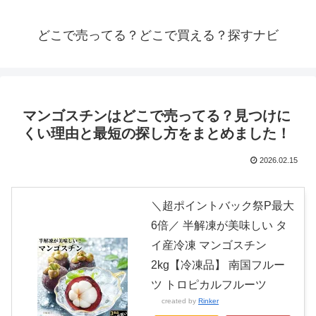
どこで売ってる？どこで買える？探すナビ
マンゴスチンはどこで売ってる？見つけに
くい理由と最短の探し方をまとめました！
2026.02.15
＼超ポイントバック祭P最大
6倍／ 半解凍が美味しい タ
イ産冷凍 マンゴスチン
2kg【冷凍品】 南国フルー
ツ トロピカルフルーツ
created by
Rinker