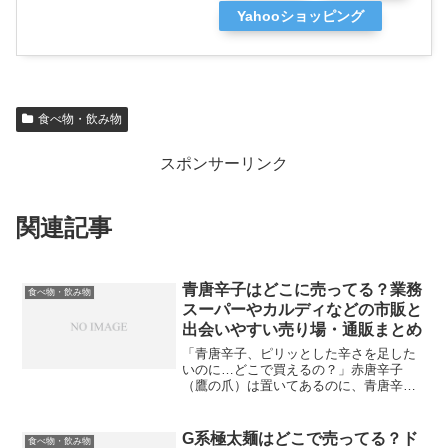
Yahooショッピング
食べ物・飲み物
スポンサーリンク
関連記事
青唐辛子はどこに売ってる？業務
食べ物・飲み物
スーパーやカルディなどの市販と
出会いやすい売り場・通販まとめ
「青唐辛子、ピリッとした辛さを足した
いのに…どこで買えるの？」赤唐辛子
（鷹の爪）は置いてあるのに、青唐辛子
だけ見つからない。これ、かなりあるあ
るです。というのも青唐辛子は、スーパ
ーでも“いつも必ず置いてある定番野菜”と
G系極太麺はどこで売ってる？ド
食べ物・飲み物