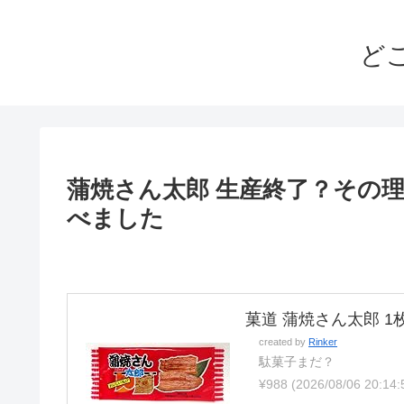
ど
蒲焼さん太郎 生産終了？その
べました
菓道 蒲焼さん太郎 1枚
created by
Rinker
駄菓子まだ？
¥988
(2026/08/06 20: