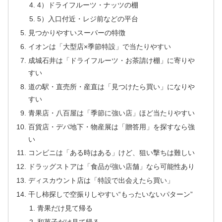
4）ドライフルーツ・ナッツの棚
5）入口付近・レジ前などの平台
見つかりやすいスーパーの特徴
イオンは「大型店×季節特設」で当たりやすい
成城石井は「ドライフルーツ・お茶請け棚」に寄りや
すい
道の駅・直売所・産直は「見つけたら買い」になりや
すい
青果店・八百屋は「季節に強い店」ほど当たりやすい
百貨店・デパ地下・物産展は「贈答用」を探すなら強
い
コンビニは「ある時はある」けど、狙い撃ちは難しい
ドラッグストアは「食品が強い店舗」なら可能性あり
ディスカウント店は「特設で出会えたら買い」
干し柿探しで空振りしやすい“もったいないパターン”
青果だけ見て帰る
和菓子だけ見て帰る