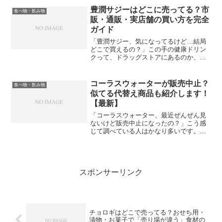
温棚」で、しかも店によって場所がズレ
豊潤サジーはどこに売ってる？市
食べ物・飲み物
るので迷いやすいだ...
販・通販・実店舗の買い方を完全
ガイド
「豊潤サジー、気になってるけど…結局
どこで買えるの？」この手の健康ドリン
クって、ドラッグストアにあるのか、ス
ーパーにあるのか、探し始めると地味に
迷いますよね。この記事では、市販で買
える可能性がある場所と、確実に買える
コーラスウォーターが販売中止？
食べ物・飲み物
通販ルートを整理して、迷...
似てる代替え商品も紹介します！
【最新】
「コーラスウォーター、最近ぜんぜん見
ないけど販売中止になったの？」こう感
じて調べている人はかなり多いです。結
論からいくと、いまのところコーラスウ
ォーターは“店頭で普通に買える定番商
品”としては流通していない状態です。メ
ーカー公式サイトの商品...
スポンサーリンク
チョロギはどこで売ってる？おせち用・
漬物・お菓子で「売り場が違う」食材の