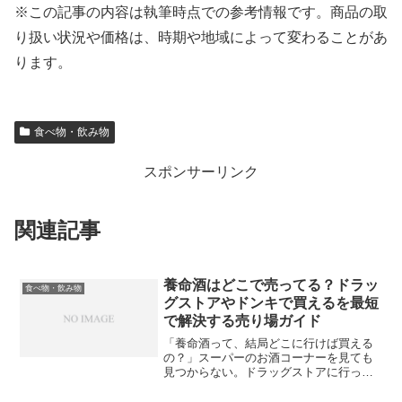
※この記事の内容は執筆時点での参考情報です。商品の取
り扱い状況や価格は、時期や地域によって変わることがあ
ります。
食べ物・飲み物
スポンサーリンク
関連記事
養命酒はどこで売ってる？ドラッ
食べ物・飲み物
グストアやドンキで買えるを最短
で解決する売り場ガイド
「養命酒って、結局どこに行けば買える
の？」スーパーのお酒コーナーを見ても
見つからない。ドラッグストアに行って
も棚が多くて迷う。養命酒は、ふつう
の“お酒”というより、買い方にコツがある