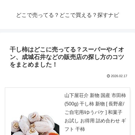
どこで売ってる？どこで買える？探すナビ
干し柿はどこに売ってる？スーパーやイオ
ン、成城石井などの販売店の探し方のコツ
をまとめました！
2026.02.17
山下屋荘介 新物 国産 市田柿
(500g) 干し柿 新物 [ 長野産/
ご自宅用/ゆうパケ ] 和菓子
お試し お得用 詰め合わせ ギ
フト 干柿