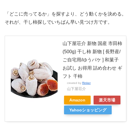
「どこに売ってるか」を探すより、どう動くかを決める。
それが、干し柿探しでいちばん早い見つけ方です。
山下屋荘介 新物 国産 市田柿
(500g) 干し柿 新物 [ 長野産/
ご自宅用/ゆうパケ ] 和菓子
お試し お得用 詰め合わせ ギ
フト 干柿
created by
Rinker
山下屋荘介
Amazon
楽天市場
Yahooショッピング