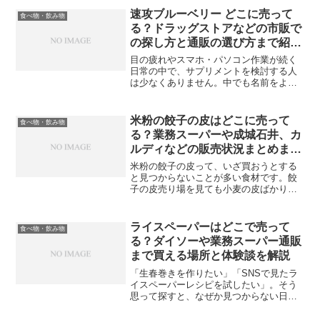
タイプです。そのため、取り扱いが少な
速攻ブルーベリー どこに売って
食べ物・飲み物
い／店舗や時期で差が出...
る？ドラッグストアなどの市販で
の探し方と通販の選び方まで紹介
します
目の疲れやスマホ・パソコン作業が続く
日常の中で、サプリメントを検討する人
は少なくありません。中でも名前をよく
見かけるのが、DHCの「速攻ブルーベリ
ー」です。ただ、いざ買おうとすると
「ドラッグストアで見つからない」「前
米粉の餃子の皮はどこに売って
食べ物・飲み物
はあったのに今日はない」...
る？業務スーパーや成城石井、カ
ルディなどの販売状況まとめまし
た
米粉の餃子の皮って、いざ買おうとする
と見つからないことが多い食材です。餃
子の皮売り場を見ても小麦の皮ばかり。
グルテンフリーコーナーを探しても、そ
れっぽいのは米粉パンや麺だけ。「本当
に売ってるの？」ってなる。でもこれ、
ライスペーパーはどこで売って
食べ物・飲み物
探し方が悪いわけじゃあり...
る？ダイソーや業務スーパー通販
まで買える場所と体験談を解説
「生春巻きを作りたい」「SNSで見たラ
イスペーパーレシピを試したい」。そう
思って探すと、なぜか見つからない日が
あります。でもライスペーパーは“売って
ない”というより、置かれる売り場が「常